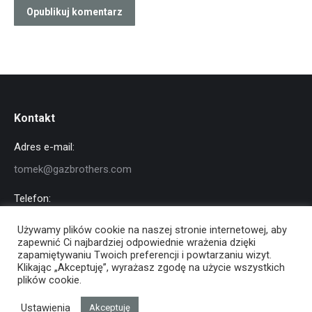
Opublikuj komentarz
Kontakt
Adres e-mail:
tomek@gazbrothers.com
Telefon:
+48 791 919 323
Używamy plików cookie na naszej stronie internetowej, aby
zapewnić Ci najbardziej odpowiednie wrażenia dzięki
Znajdź nas na:
zapamiętywaniu Twoich preferencji i powtarzaniu wizyt.
Facebook
YouTube
Instagram
Klikając „Akceptuję”, wyrażasz zgodę na użycie wszystkich
otworzy
otworzy
otworzy
plików cookie.
się
się
się
Ustawienia
Akceptuję