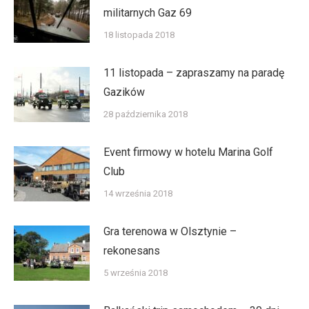
militarnych Gaz 69
18 listopada 2018
11 listopada – zapraszamy na paradę
Gazików
28 października 2018
Event firmowy w hotelu Marina Golf
Club
14 września 2018
Gra terenowa w Olsztynie –
rekonesans
5 września 2018