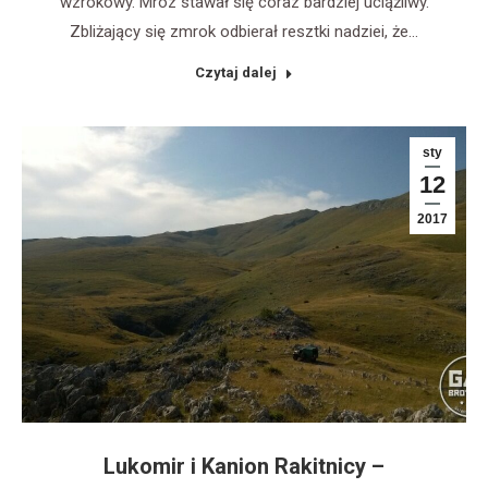
wzrokowy. Mróz stawał się coraz bardziej uciążliwy.
Zbliżający się zmrok odbierał resztki nadziei, że…
Czytaj dalej
sty
12
2017
Lukomir i Kanion Rakitnicy –