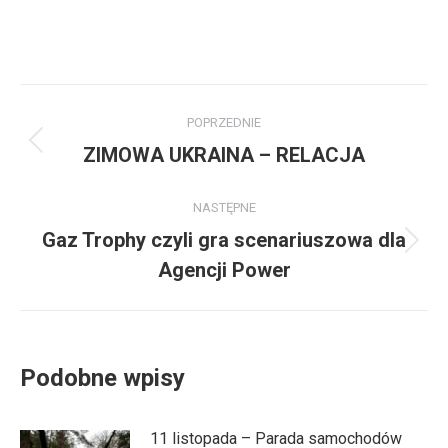
Nawigacja
POPRZEDNIE
wpisów
ZIMOWA UKRAINA – RELACJA
Poprzedni
wpis:
NASTĘPNE
Gaz Trophy czyli gra scenariuszowa dla
Następny
Agencji Power
wpis:
Podobne wpisy
11 listopada – Parada samochodów