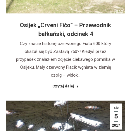
Osijek „Crveni Fićo” – Przewodnik
bałkański, odcinek 4
Czy znacie historię czerwonego Fiata 600 który
okazał się być Zastavą 750?! Kiedyś przez
przypadek znalazłem zdjęcie ciekawego pomnika w
Osijeku. Mały czerwony Fiacik wgniata w ziemię
czołg – widok…
Czytaj dalej
sie
5
2017