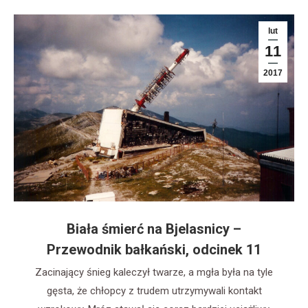
lut
11
2017
Biała śmierć na Bjelasnicy –
Przewodnik bałkański, odcinek 11
Zacinający śnieg kaleczył twarze, a mgła była na tyle
gęsta, że chłopcy z trudem utrzymywali kontakt