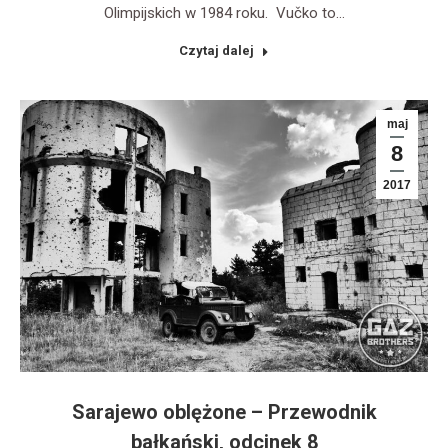
Olimpijskich w 1984 roku. Vučko to…
Czytaj dalej
maj
8
2017
Sarajewo oblężone – Przewodnik
bałkański, odcinek 8