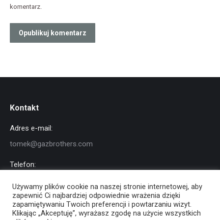
komentarz.
Opublikuj komentarz
Kontakt
Adres e-mail:
tomek@gazbrothers.com
Telefon:
+48 791 919 323
Używamy plików cookie na naszej stronie internetowej, aby
zapewnić Ci najbardziej odpowiednie wrażenia dzięki
Znajdź nas na:
zapamiętywaniu Twoich preferencji i powtarzaniu wizyt.
Facebook
YouTube
Instagram
Klikając „Akceptuję”, wyrażasz zgodę na użycie wszystkich