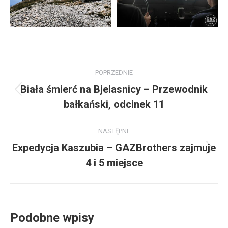
Nawigacja
POPRZEDNIE
wpisów
Biała śmierć na Bjelasnicy – Przewodnik
Poprzedni
bałkański, odcinek 11
wpis:
NASTĘPNE
Expedycja Kaszubia – GAZBrothers zajmuje
Następny
4 i 5 miejsce
wpis:
Podobne wpisy