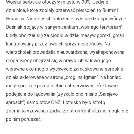
Wojska serbskie otoczyły miasto w 90%. Jedyne
dzielnice, które zdołały przerwać pierścień to Butmir i
Hrasnica. Niestety ich położenie było bardzo specyficzne.
Bośniak stojący w samym centrum „wolnego terytorium”,
kiedy obejrzał się za siebie widział masyw górski Igman
kontrolowany przez swoich sprzymierzeńców. Na
wierzchołek prowadziła nieutwardzona, wyeksponowana
droga. Kiedy obejrzał się w prawo lub w lewo, jego
wprawne oko mogło wychwycić zamaskowane serbskie
działa skierowane w stronę „drogi na Igman”. Na koniec
mógł spojrzeć przed siebie i obserwować efektowne
podejście do lądowania (zyskało ono miano „Sarajevo
aproach”) samolotów ONZ. Lotnisko było strefą
zdemilitaryzowaną i żadna ze stron konfliktu nie mogła się
po nim poruszać.