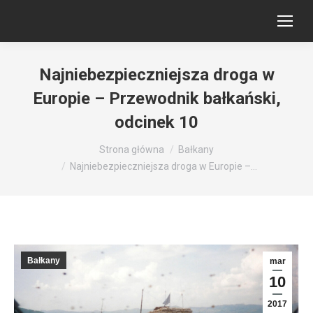
Najniebezpieczniejsza droga w
Europie – Przewodnik bałkański,
odcinek 10
Jesteś tutaj:
Strona główna
Bałkany
Najniebezpieczniejsza droga w Europie –…
Bałkany
mar
10
2017