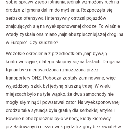
sobie sprawy z jego istnienia, jednak wzmożony ruch na
drodze z Igmana dał im do myślenia. Rozpoczęła się
serbska ofensywa i intensywny ostrzał pojazdów
znajdujących się na wyeksponowanej drodze. To właśnie
wtedy zyskała ona miano „najniebezpieczniejszej drogi na
w Europie”. Czy słusznie?
Wszelkie określenia z przedrostkiem „naj” bywają
kontrowersyjne, dlatego skupmy się na faktach. Droga na
Igman była nieutwardzona i zniszczona przez
transportery ONZ. Pobocza zostały zaminowane, więc
wyjeżdżony szlak był jedyną słuszną trasą. W wielu
miejscach było na tyle wąsko, że dwa samochody nie
mogły się minąć i powstawał zator. Na wyeksponowanej
drodze taka sytuacja była gratką dla serbskiej artylerii.
Równie niebezpiecznie było w nocy, kiedy kierowcy
przeładowanych ciężarówek pędzili z góry bez świateł w