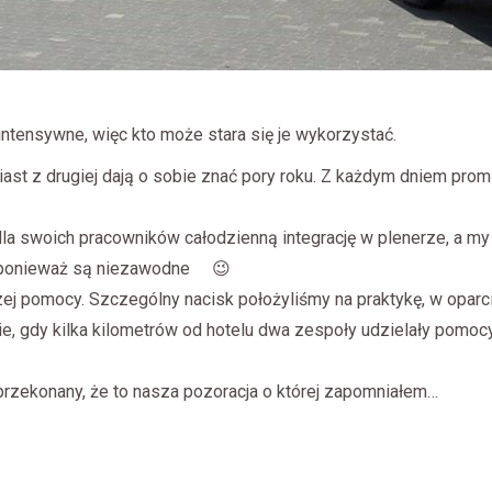
ntensywne, więc kto może stara się je wykorzystać.
miast z drugiej dają o sobie znać pory roku. Z każdym dniem pro
a swoich pracowników całodzienną integrację w plenerze, a my 
 ponieważ są niezawodne
😉
ej pomocy. Szczególny nacisk położyliśmy na praktykę, w oparci
ie, gdy kilka kilometrów od hotelu dwa zespoły udzielały pom
 przekonany, że to nasza pozoracja o której zapomniałem…