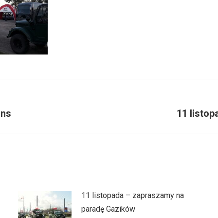
ans
11 listo
Następny
wpis:
11 listopada – zapraszamy na
paradę Gazików