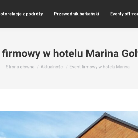
otorelacje z podróży
Przewodnik bałkański
Eventy off-ro
 firmowy w hotelu Marina Gol
Jesteś tutaj:
Strona główna
Aktualności
Event firmowy w hotelu Marina…