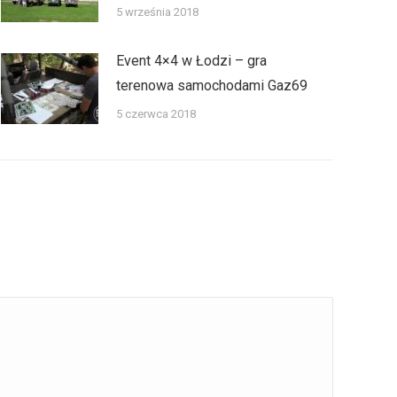
5 września 2018
Event 4×4 w Łodzi – gra
terenowa samochodami Gaz69
5 czerwca 2018