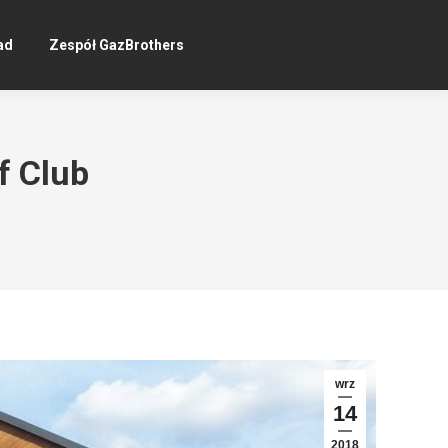
ad
Zespół GazBrothers
f Club
wrz
14
2018