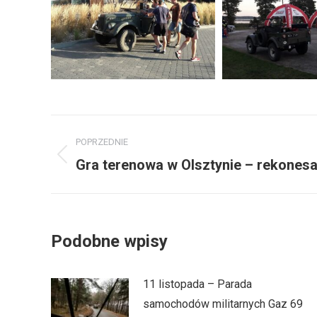
Nawigacja
POPRZEDNIE
wpisów
Gra terenowa w Olsztynie – rekones
Poprzedni
wpis:
Podobne wpisy
11 listopada – Parada
samochodów militarnych Gaz 69