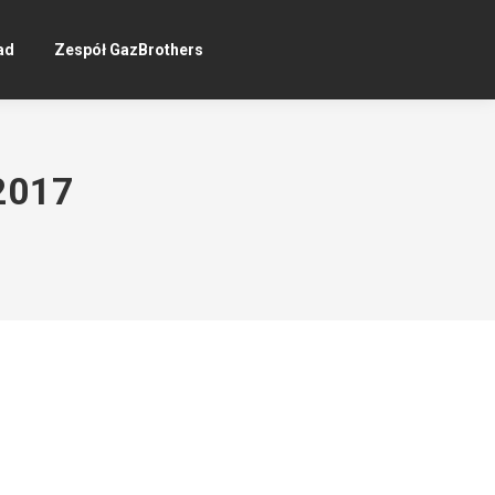
ad
Zespół GazBrothers
 2017