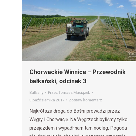
Chorwackie Winnice – Przewodnik
bałkański, odcinek 3
Bałkany
Przez
Tomasz Maciążek
3 października 2017
Zostaw komentarz
Najkrótsza droga do Bośni prowadzi przez
Węgry i Chorwację. Na Węgrzech byliśmy tylko
przejazdem i wypadł nam tam nocleg. Pogoda