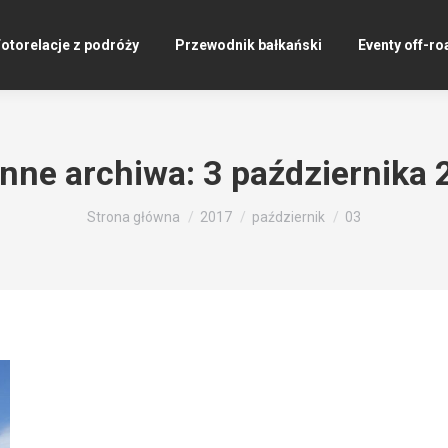
otorelacje z podróży
Przewodnik bałkański
Eventy off-ro
enne archiwa:
3 października
Jesteś tutaj:
Strona główna
2017
październik
03