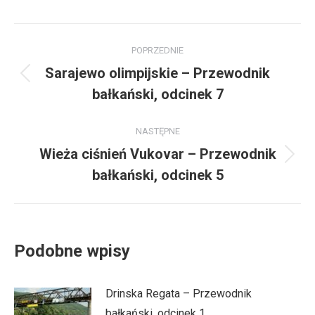
Nawigacja
POPRZEDNIE
wpisów
Sarajewo olimpijskie – Przewodnik
Poprzedni
bałkański, odcinek 7
wpis:
NASTĘPNE
Wieża ciśnień Vukovar – Przewodnik
Następny
bałkański, odcinek 5
wpis:
Podobne wpisy
Drinska Regata – Przewodnik
bałkański, odcinek 1