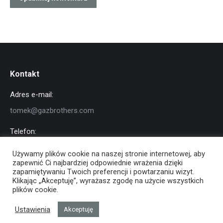
Kontakt
Adres e-mail:
tomek@gazbrothers.com
Telefon:
+48 791 919 323
Używamy plików cookie na naszej stronie internetowej, aby
zapewnić Ci najbardziej odpowiednie wrażenia dzięki
Znajdź nas na:
zapamiętywaniu Twoich preferencji i powtarzaniu wizyt.
Facebook
YouTube
Instagram
Klikając „Akceptuję”, wyrażasz zgodę na użycie wszystkich
otworzy
otworzy
otworzy
plików cookie.
się
się
się
Ustawienia
Akceptuję
w
w
w