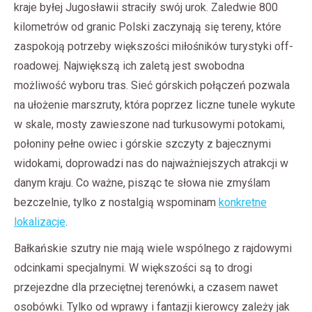
kraje byłej Jugosławii straciły swój urok. Zaledwie 800
kilometrów od granic Polski zaczynają się tereny, które
zaspokoją potrzeby większości miłośników turystyki off-
roadowej. Największą ich zaletą jest swobodna
możliwość wyboru tras. Sieć górskich połączeń pozwala
na ułożenie marszruty, która poprzez liczne tunele wykute
w skale, mosty zawieszone nad turkusowymi potokami,
połoniny pełne owiec i górskie szczyty z bajecznymi
widokami, doprowadzi nas do najważniejszych atrakcji w
danym kraju. Co ważne, pisząc te słowa nie zmyślam
bezczelnie, tylko z nostalgią wspominam
konkretne
lokalizacje
.
Bałkańskie szutry nie mają wiele wspólnego z rajdowymi
odcinkami specjalnymi. W większości są to drogi
przejezdne dla przeciętnej terenówki, a czasem nawet
osobówki. Tylko od wprawy i fantazji kierowcy zależy jak