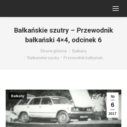
Bałkańskie szutry – Przewodnik
bałkański 4×4, odcinek 6
Jesteś tutaj:
Strona główna
Bałkany
Bałkańskie szutry – Przewodnik bałkański…
Bałkany
lip
6
2017