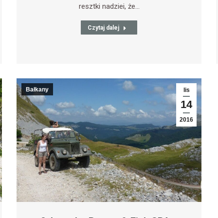
resztki nadziei, że…
Czytaj dalej
Bałkany
lis
14
2016