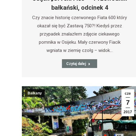
bałkański, odcinek 4
Czy znacie historię czerwonego Fiata 600 który
okazał się być Zastavą 750?! Kiedyś przez
przypadek znalazłem zdjęcie ciekawego
pomnika w Osijeku. Mały czerwony Fiacik
wgniata w ziemię czołg – widok…
Czytaj dalej
Bałkany
cze
7
2017