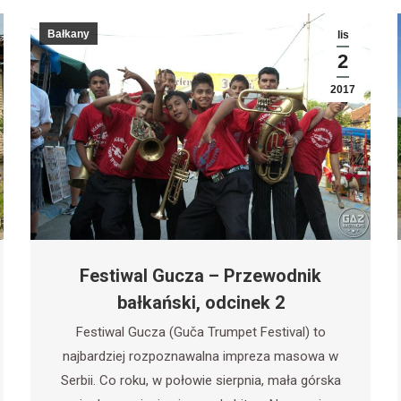
Bałkany
lis
2
2017
Festiwal Gucza – Przewodnik
bałkański, odcinek 2
Festiwal Gucza (Guča Trumpet Festival) to
najbardziej rozpoznawalna impreza masowa w
Serbii. Co roku, w połowie sierpnia, mała górska