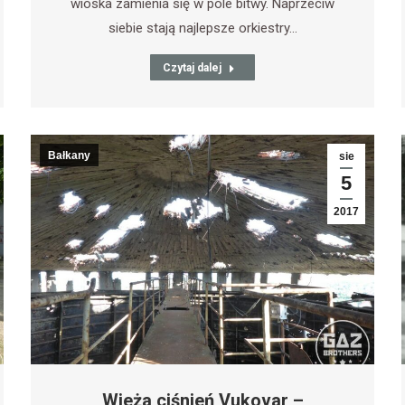
wioska zamienia się w pole bitwy. Naprzeciw
siebie stają najlepsze orkiestry…
Czytaj dalej
Bałkany
sie
5
2017
Wieża ciśnień Vukovar –