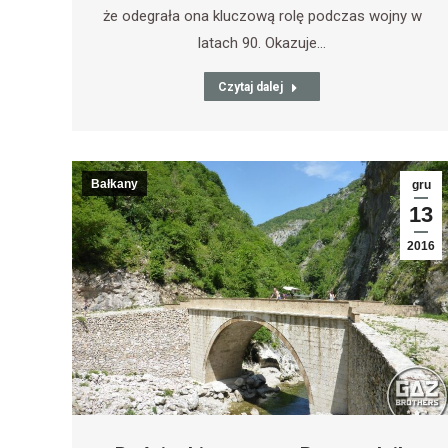
że odegrała ona kluczową rolę podczas wojny w
latach 90. Okazuje…
Czytaj dalej
Bałkany
gru
13
2016