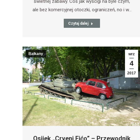
świetnej zabawy. Coś jak wyścigi na byle czym,
ale bez komercyjnej otoczki, ograniczeń, no i w…
Czytaj dalej
Bałkany
wrz
4
2017
Osijek „Crveni Fićo” – Przewodnik