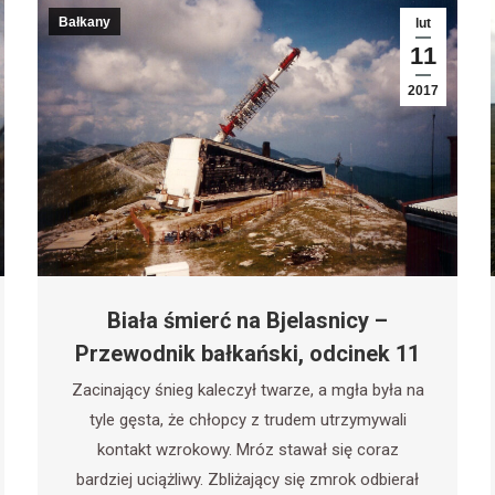
Bałkany
lut
11
2017
Biała śmierć na Bjelasnicy –
Przewodnik bałkański, odcinek 11
Zacinający śnieg kaleczył twarze, a mgła była na
tyle gęsta, że chłopcy z trudem utrzymywali
kontakt wzrokowy. Mróz stawał się coraz
bardziej uciążliwy. Zbliżający się zmrok odbierał