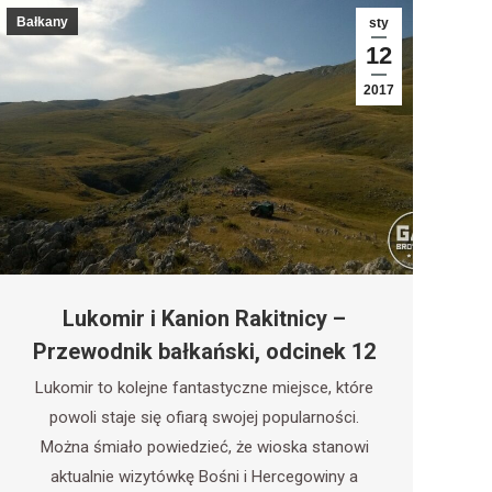
Bałkany
sty
12
2017
Lukomir i Kanion Rakitnicy –
Przewodnik bałkański, odcinek 12
Lukomir to kolejne fantastyczne miejsce, które
powoli staje się ofiarą swojej popularności.
Można śmiało powiedzieć, że wioska stanowi
aktualnie wizytówkę Bośni i Hercegowiny a