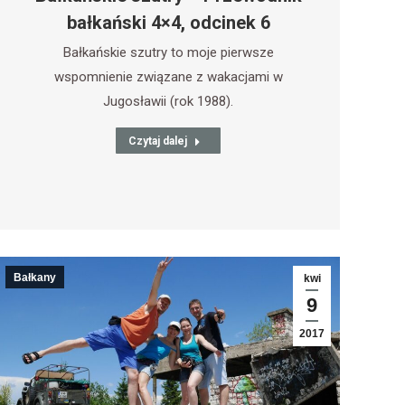
bałkański 4×4, odcinek 6
Bałkańskie szutry to moje pierwsze
wspomnienie związane z wakacjami w
Jugosławii (rok 1988).
Czytaj dalej
Bałkany
kwi
9
2017