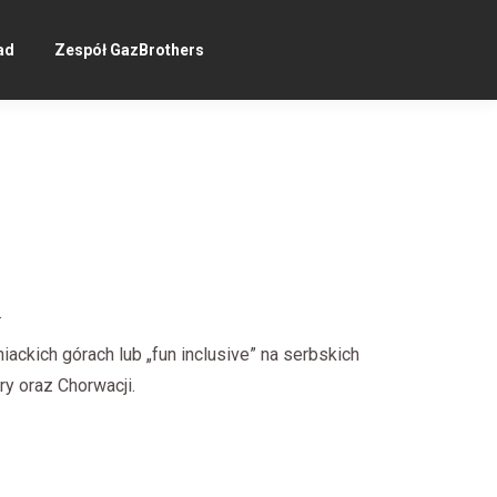
ad
Zespół GazBrothers
.
niackich górach lub „fun inclusive” na serbskich
ry oraz Chorwacji.