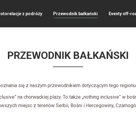
otorelacje z podróży
Przewodnik bałkański
Eventy off-ro
PRZEWODNIK BAŁKAŃSKI
oznania się z naszym przewodnikiem dotyczącym tego regionu
clusive” na chorwackiej plaży. To także „nothing inclusive” w boś
kawszych miejsc z terenów Serbii, Bośni i Hercegowiny, Czarnogó