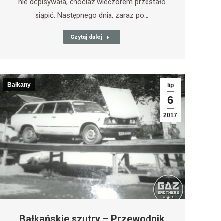
nie dopisywała, chociaż wieczorem przestało
siąpić. Następnego dnia, zaraz po…
Czytaj dalej
Bałkany
lip
6
2017
Bałkańskie szutry – Przewodnik