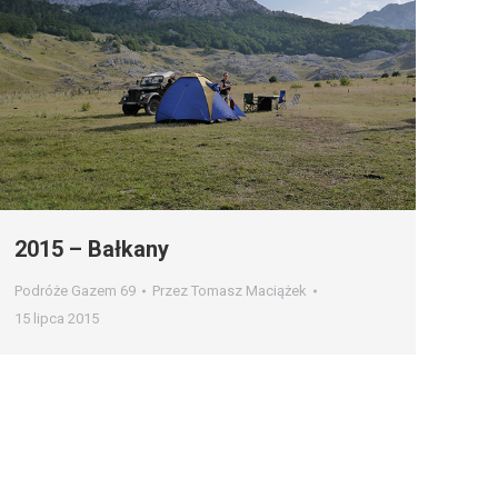
2015 – Bałkany
Podróże Gazem 69
Przez
Tomasz Maciążek
15 lipca 2015