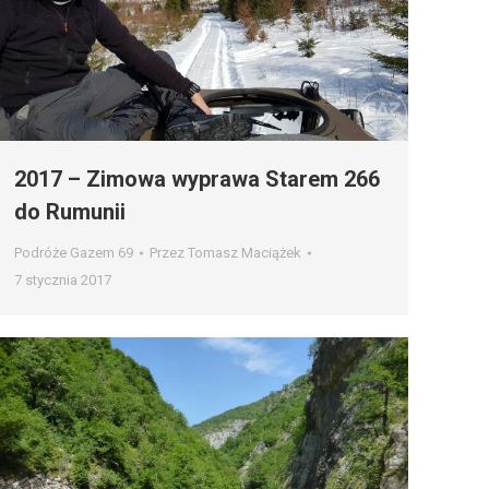
2017 – Zimowa wyprawa Starem 266
do Rumunii
Podróże Gazem 69
Przez
Tomasz Maciążek
7 stycznia 2017