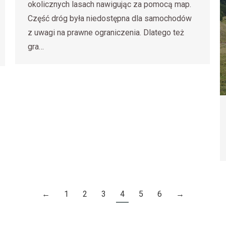
okolicznych lasach nawigując za pomocą map.
Część dróg była niedostępna dla samochodów
z uwagi na prawne ograniczenia. Dlatego też
gra…
←
1
2
3
4
5
6
→