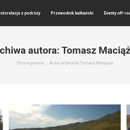
otorelacje z podróży
Przewodnik bałkański
Eventy off-ro
chiwa autora:
Tomasz Macią
Jesteś tutaj:
Strona główna
Autor artykułów Tomasz Maciążek