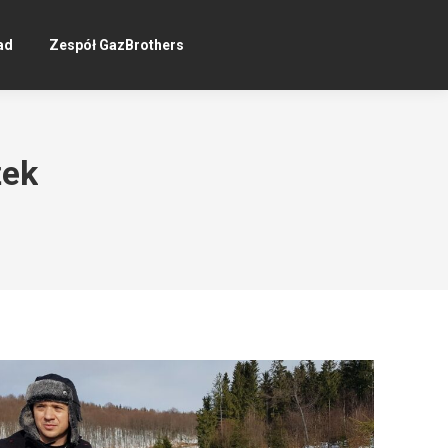
ad
Zespół GazBrothers
żek