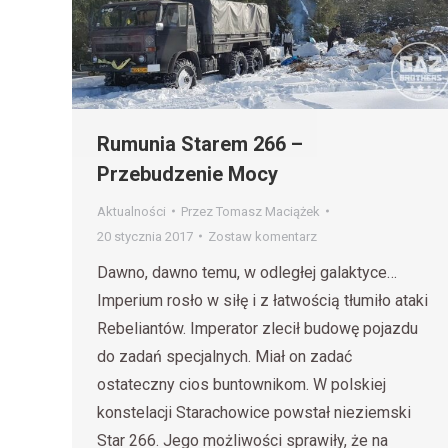
Rumunia Starem 266 –
Przebudzenie Mocy
Aktualności
Przez
Tomasz Maciążek
20 stycznia 2017
Zostaw komentarz
Dawno, dawno temu, w odległej galaktyce…
Imperium rosło w siłę i z łatwością tłumiło ataki
Rebeliantów. Imperator zlecił budowę pojazdu
do zadań specjalnych. Miał on zadać
ostateczny cios buntownikom. W polskiej
konstelacji Starachowice powstał nieziemski
Star 266. Jego możliwości sprawiły, że na