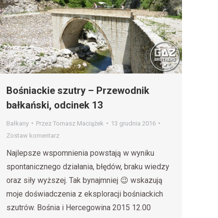
Bośniackie szutry – Przewodnik
bałkański, odcinek 13
Bałkany
Przez
Tomasz Maciążek
13 grudnia 2016
Zostaw komentarz
Najlepsze wspomnienia powstają w wyniku
spontanicznego działania, błędów, braku wiedzy
oraz siły wyższej. Tak bynajmniej 😉 wskazują
moje doświadczenia z eksploracji bośniackich
szutrów. Bośnia i Hercegowina 2015 12.00