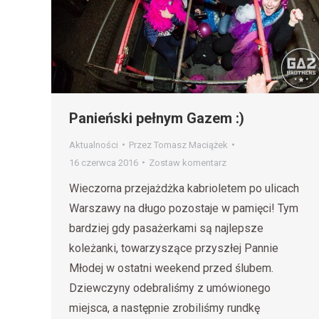
Panieński pełnym Gazem :)
Aktualności
Przez
Tomasz Maciążek
16 czerwca 2016
Zostaw komentarz
Wieczorna przejażdżka kabrioletem po ulicach
Warszawy na długo pozostaje w pamięci! Tym
bardziej gdy pasażerkami są najlepsze
koleżanki, towarzyszące przyszłej Pannie
Młodej w ostatni weekend przed ślubem.
Dziewczyny odebraliśmy z umówionego
miejsca, a następnie zrobiliśmy rundkę