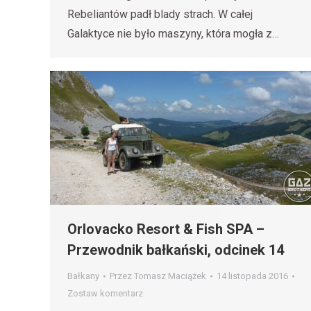
Rebeliantów padł blady strach. W całej
Galaktyce nie było maszyny, która mogła z…
Orlovacko Resort & Fish SPA –
Przewodnik bałkański, odcinek 14
Bałkany
Przez
Tomasz Maciążek
14 listopada 2016
Zostaw komentarz