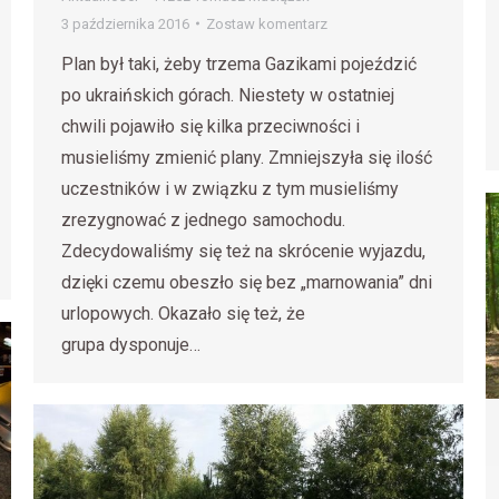
3 października 2016
Zostaw komentarz
Plan był taki, żeby trzema Gazikami pojeździć
po ukraińskich górach. Niestety w ostatniej
chwili pojawiło się kilka przeciwności i
musieliśmy zmienić plany. Zmniejszyła się ilość
uczestników i w związku z tym musieliśmy
zrezygnować z jednego samochodu.
Zdecydowaliśmy się też na skrócenie wyjazdu,
dzięki czemu obeszło się bez „marnowania” dni
urlopowych. Okazało się też, że
grupa dysponuje…