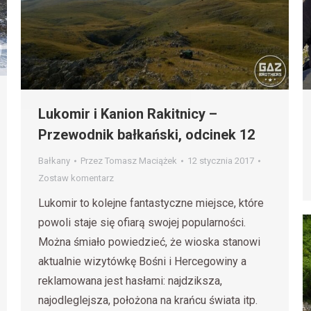
Lukomir i Kanion Rakitnicy –
Przewodnik bałkański, odcinek 12
Bałkany
Przez
Tomasz Maciążek
12 stycznia 2017
Zostaw komentarz
Lukomir to kolejne fantastyczne miejsce, które
powoli staje się ofiarą swojej popularności.
Można śmiało powiedzieć, że wioska stanowi
aktualnie wizytówkę Bośni i Hercegowiny a
reklamowana jest hasłami: najdziksza,
najodleglejsza, położona na krańcu świata itp.