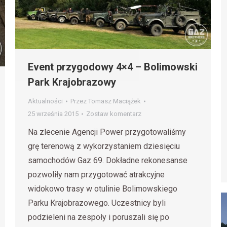
Event przygodowy 4×4 – Bolimowski
Park Krajobrazowy
Aktualności
Przez
Tomasz Maciążek
25 września 2015
Zostaw komentarz
Na zlecenie Agencji Power przygotowaliśmy
grę terenową z wykorzystaniem dziesięciu
samochodów Gaz 69. Dokładne rekonesanse
pozwoliły nam przygotować atrakcyjne
widokowo trasy w otulinie Bolimowskiego
Parku Krajobrazowego. Uczestnicy byli
podzieleni na zespoły i poruszali się po