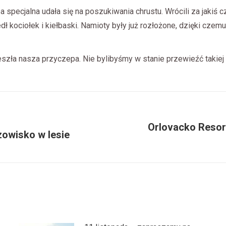
a specjalna udała się na poszukiwania chrustu. Wrócili za jakiś
edł kociołek i kiełbaski. Namioty były już rozłożone, dzięki cze
zeszła nasza przyczepa. Nie bylibyśmy w stanie przewieźć takie
Orlovacko Resor
zowisko w lesie
Następny
wpis: