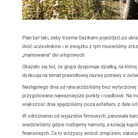
Plan był taki, żeby trzema Gazikami pojeździć po ukrai
ilość uczestników i w związku z tym musieliśmy zre
„marnowania” dni urlopowych.
Okazało się też, że grupa dysponuje działką, na któr
dyskusja na temat prawidłowej nazwy potrawy z żeliwne
Następnego dnia od rana jeździliśmy bez wytyczonej 
przygotowane najważniejsze punkty i roadbook. Na ma
większość dnia spędziliśmy poza asfaltem, z dala od c
W odróżnieniu od wyjazdów firmowych, panowała bardz
wiedzieliśmy gdzie rozbijemy namioty, a kolację kupi
finansowych. Za to wszyscy wrócili zmęczeni, zakurzen