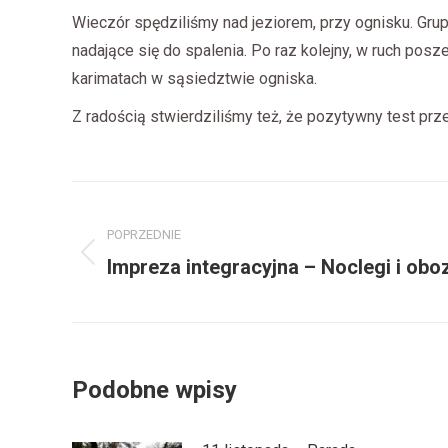
Wieczór spędziliśmy nad jeziorem, przy ognisku. Grup
nadające się do spalenia. Po raz kolejny, w ruch posz
karimatach w sąsiedztwie ogniska.
Z radością stwierdziliśmy też, że pozytywny test pr
Nawigacja
wpisów
POPRZEDNIE
Impreza integracyjna – Noclegi i obo
Poprzedni
wpis:
Podobne wpisy