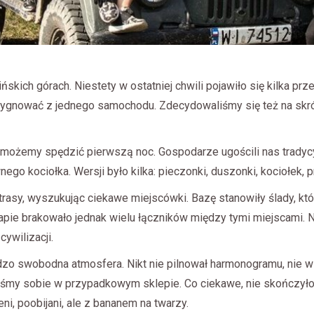
ńskich górach. Niestety w ostatniej chwili pojawiło się kilka pr
zygnować z jednego samochodu. Zdecydowaliśmy się też na skró
ej możemy spędzić pierwszą noc. Gospodarze ugościli nas tradyc
go kociołka. Wersji było kilka: pieczonki, duszonki, kociołek, p
trasy, wyszukując ciekawe miejscówki. Bazę stanowiły ślady, kt
pie brakowało jednak wielu łączników między tymi miejscami. N
ywilizacji.
o swobodna atmosfera. Nikt nie pilnował harmonogramu, nie wied
liśmy sobie w przypadkowym sklepie. Co ciekawe, nie skończyło 
i, poobijani, ale z bananem na twarzy.