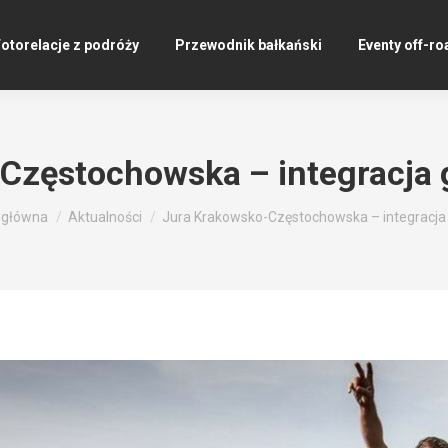
otorelacje z podróży
Przewodnik bałkański
Eventy off-ro
Częstochowska – integracja
 tutaj:
 główna
Aktualności
Jura Krakowsko-Częstochowska – integracja