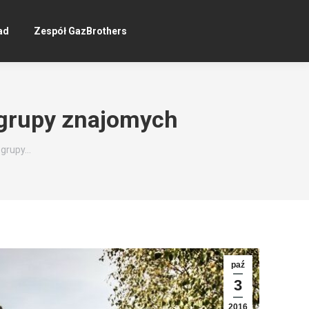
ad
Zespół GazBrothers
 grupy znajomych
 grupy…
paź
3
2016