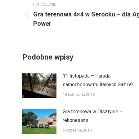
POPRZEDNIE
wpisów
Gra terenowa 4×4 w Serocku – dla Ag
Poprzedni
Power
wpis:
Podobne wpisy
11 listopada – Parada
samochodów militarnych Gaz 69
18 listopada 2018
Gra terenowa w Olsztynie –
rekonesans
5 września 2018