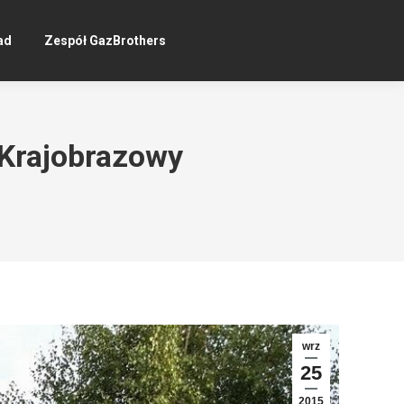
ad
Zespół GazBrothers
 Krajobrazowy
wrz
25
2015