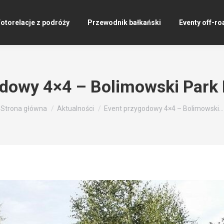
otorelacje z podróży
Przewodnik bałkański
Eventy off-ro
dowy 4×4 – Bolimowski Park
Jesteś tutaj:
Strona główna
Aktualności
Event przygodowy 4×4 – Bolimowski…