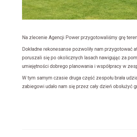
Na zlecenie Agencji Power przygotowaliśmy grę ter
Dokładne rekonesanse pozwoliły nam przygotować atr
poruszali się po okolicznych lasach nawigując za p
umiejętności dobrego planowania i współpracy w zespo
W tym samym czasie druga część zespołu brała udział
zabiegowi udało nam się przez cały dzień obsłużyć 
Nawigacja