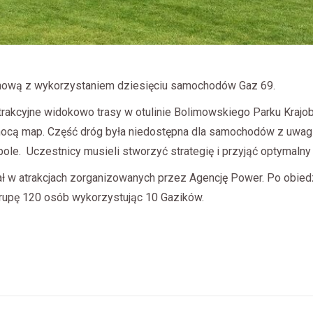
enową z wykorzystaniem dziesięciu samochodów Gaz 69.
akcyjne widokowo trasy w otulinie Bolimowskiego Parku Krajobr
omocą map. Część dróg była niedostępna dla samochodów z uwagi
le. Uczestnicy musieli stworzyć strategię i przyjąć optymalny p
 w atrakcjach zorganizowanych przez Agencję Power. Po obiedzie
grupę 120 osób wykorzystując 10 Gazików.