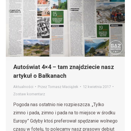
Autoświat 4×4 – tam znajdziecie nasz
artykuł o Bałkanach
Aktualności
Przez
Tomasz Maciążek
12 kwietnia 2017
Zostaw komentarz
Pogoda nas ostatnio nie rozpieszcza. „Tylko
zimno i pada, zimno i pada na to miejsce w środku
Europy” Gdyby ktoś preferował spędzanie wolnego
czasu w fotelu, to polecamy nasz prasowy debiut