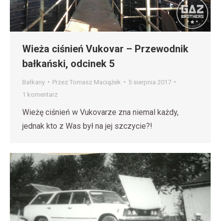
Wieża ciśnień Vukovar – Przewodnik
bałkański, odcinek 5
Bałkany
Przez
Tomasz Maciążek
5 sierpnia 2017
1 komentarz
Wieżę ciśnień w Vukovarze zna niemal każdy,
jednak kto z Was był na jej szczycie?!