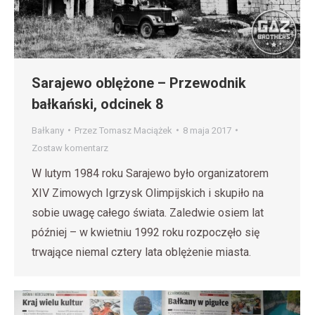
Sarajewo oblężone – Przewodnik
bałkański, odcinek 8
Bałkany
Przez
Tomasz Maciążek
8 maja 2017
Zostaw komentarz
W lutym 1984 roku Sarajewo było organizatorem
XIV Zimowych Igrzysk Olimpijskich i skupiło na
sobie uwagę całego świata. Zaledwie osiem lat
później – w kwietniu 1992 roku rozpoczęło się
trwające niemal cztery lata oblężenie miasta.