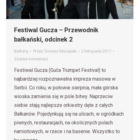
Festiwal Gucza – Przewodnik
bałkański, odcinek 2
Bałkany
Przez
Tomasz Maciążek
2 listopada 2017
Zostaw komentarz
Festiwal Gucza (Guča Trumpet Festival) to
najbardziej rozpoznawalna impreza masowa w
Serbii. Co roku, w połowie sierpnia, mała górska
wioska zamienia się w pole bitwy. Naprzeciw
siebie stają najlepsze orkiestry dęte z całych
Bałkanów. Pojedynkują się na ulicach, w ogródkach
piwnych, restauracjach, na okolicznych polach
namiotowych, w rzece i na basenie. Wszystko to