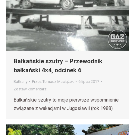
Bałkańskie szutry – Przewodnik
bałkański 4×4, odcinek 6
Bałkany
Przez
Tomasz Maciążek
6 lipca 2017
Zostaw komentarz
Bałkańskie szutry to moje pierwsze wspomnienie
związane z wakacjami w Jugosławii (rok 1988).