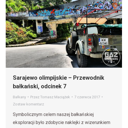
Sarajewo olimpijskie – Przewodnik
bałkański, odcinek 7
Bałkany
Przez
Tomasz Maciążek
7 czerwca 2017
Zostaw komentarz
Symbolicznym celem naszej bałkańskiej
eksploracji było zdobycie naklejki z wizerunkiem