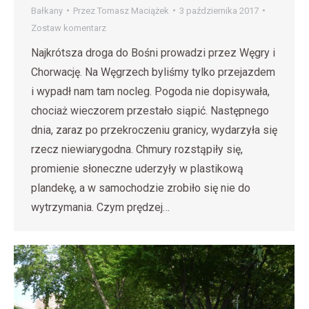
Bałkany
Przez
Tomasz Maciążek
3 października 2017
Zostaw komentarz
Najkrótsza droga do Bośni prowadzi przez Węgry i
Chorwację. Na Węgrzech byliśmy tylko przejazdem
i wypadł nam tam nocleg. Pogoda nie dopisywała,
chociaż wieczorem przestało siąpić. Następnego
dnia, zaraz po przekroczeniu granicy, wydarzyła się
rzecz niewiarygodna. Chmury rozstąpiły się,
promienie słoneczne uderzyły w plastikową
plandekę, a w samochodzie zrobiło się nie do
wytrzymania. Czym prędzej…