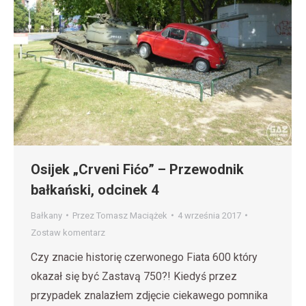
Osijek „Crveni Fićo” – Przewodnik
bałkański, odcinek 4
Bałkany
Przez
Tomasz Maciążek
4 września 2017
Zostaw komentarz
Czy znacie historię czerwonego Fiata 600 który
okazał się być Zastavą 750?! Kiedyś przez
przypadek znalazłem zdjęcie ciekawego pomnika