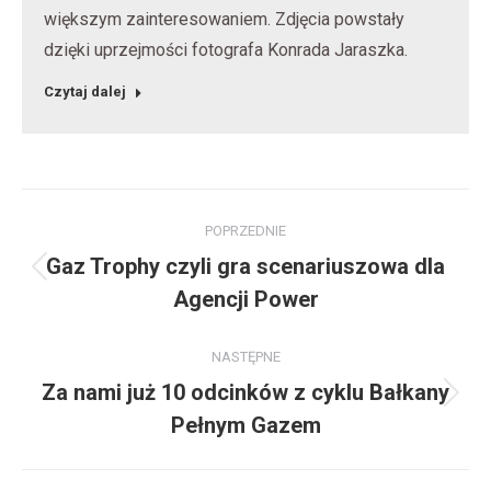
większym zainteresowaniem. Zdjęcia powstały
dzięki uprzejmości fotografa Konrada Jaraszka.
Czytaj dalej
Nawigacja
POPRZEDNIE
wpisów
Gaz Trophy czyli gra scenariuszowa dla
Poprzedni
Agencji Power
wpis:
NASTĘPNE
Za nami już 10 odcinków z cyklu Bałkany
Następny
Pełnym Gazem
wpis: