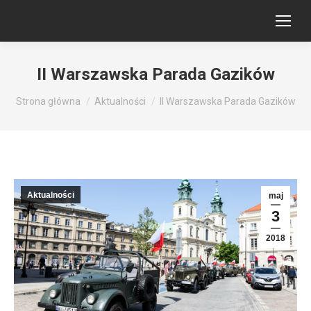
II Warszawska Parada Gazików
Jesteś tutaj:
Strona główna
Aktualności
II Warszawska Parada Gazików
Aktualności
maj
3
2018