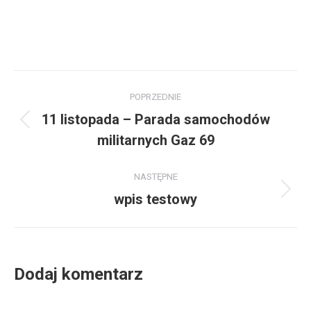
Nawigacja
POPRZEDNIE
wpisów
11 listopada – Parada samochodów
Poprzedni
militarnych Gaz 69
wpis:
NASTĘPNE
wpis testowy
Następny
wpis:
Dodaj komentarz