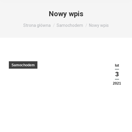
Nowy wpis
Jesteś tutaj:
Strona główna
Samochodem
Nowy wpis
Samochodem
lut
3
2021