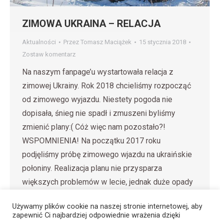
ZIMOWA UKRAINA – RELACJA
Aktualności
Przez
Tomasz Maciążek
15 stycznia 2018
Zostaw komentarz
Na naszym fanpage’u wystartowała relacja z
zimowej Ukrainy. Rok 2018 chcieliśmy rozpocząć
od zimowego wyjazdu. Niestety pogoda nie
dopisała, śnieg nie spadł i zmuszeni byliśmy
zmienić plany:( Cóż więc nam pozostało?!
WSPOMNIENIA! Na początku 2017 roku
podjęliśmy próbę zimowego wjazdu na ukraińskie
połoniny. Realizacja planu nie przysparza
większych problemów w lecie, jednak duże opady
śniegu…
Używamy plików cookie na naszej stronie internetowej, aby
zapewnić Ci najbardziej odpowiednie wrażenia dzięki