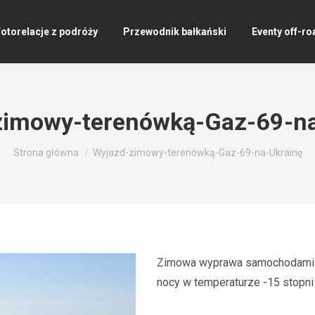
otorelacje z podróży
Przewodnik bałkański
Eventy off-ro
zimowy-terenówką-Gaz-69-na
Jesteś tutaj:
Strona główna
Wyjazd-zimowy-terenówką-Gaz-69-na-Ukrainę
Zimowa wyprawa samochodami te
nocy w temperaturze -15 stopni