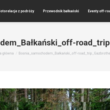
otorelacje z podróży
Przewodnik bałkański
Eventy off-ro
em_Bałkański_off-road_tri
ś tutaj:
a główna
Bosnia_samochodem_Bałkański_off-road_trip_Gazbroth