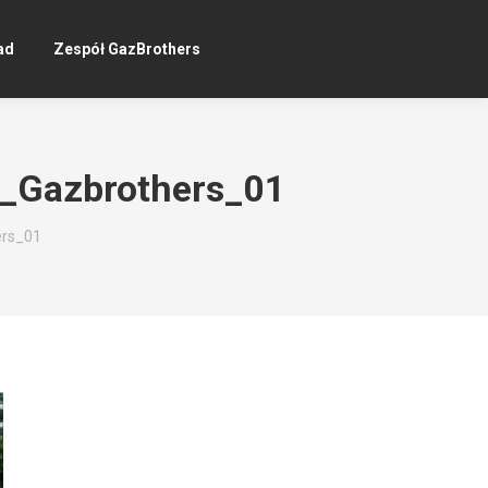
ad
Zespół GazBrothers
p_Gazbrothers_01
ers_01