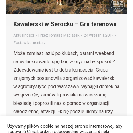
Kawalerski w Serocku – Gra terenowa
Aktualności
Przez
Tomasz Maciążek
24 września 2014
Zostaw komentarz
Może zamiast łazić po klubach, ostatni weekend
na wolności warto spędzić w oryginalny sposób?
Zdecydowanie jest to dobra koncepcja! Grupa
znajomych postanowiła zorganizować kawalerski
w agroturystyce pod Warszawą. Wynajęli domek na
wyłączność, zamówili prosiaka na wieczorną
biesiadę i poprosili nas o pomoc w organizacji
całodziennej atrakcji. Ekipę podzieliliśmy na trzy
zespoły, które przez następnych kilka…
Używamy plików cookie na naszej stronie internetowej, aby
zapewnić Ci najbardziej odpowiednie wrażenia dzięki