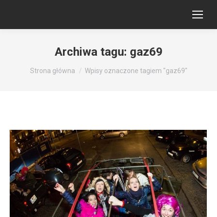
Archiwa tagu:
gaz69
Jesteś tutaj:
Strona główna
Wpisy oznaczone tagiem "gaz69"