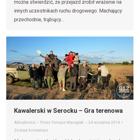
można stwierdzić, że przejazd zrobił wrażenie na
innych uczestnikach ruchu drogowego. Machający
przechodnie, trąbiący…
Kawalerski w Serocku – Gra terenowa
Aktualności
Przez
Tomasz Maciążek
24 września 2014
Zostaw komentarz