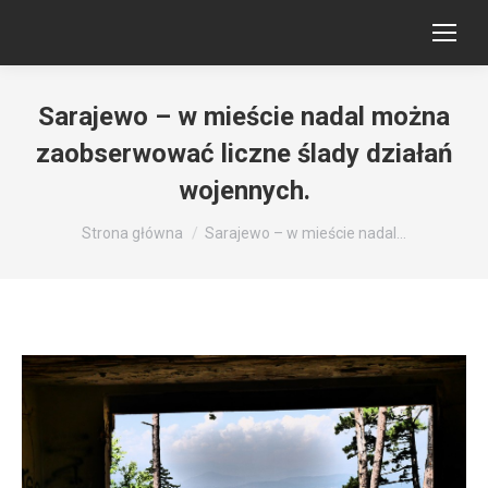
Sarajewo – w mieście nadal można
zaobserwować liczne ślady działań
wojennych.
Jesteś tutaj:
Strona główna
Sarajewo – w mieście nadal…