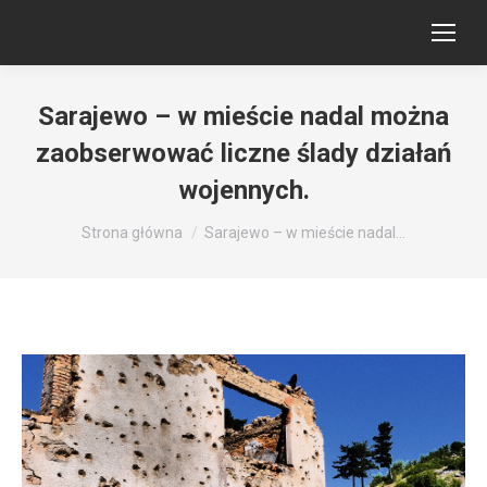
Sarajewo – w mieście nadal można
zaobserwować liczne ślady działań
wojennych.
Jesteś tutaj:
Strona główna
Sarajewo – w mieście nadal…