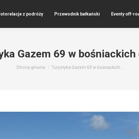
otorelacje z podróży
Przewodnik bałkański
Eventy off-ro
yka Gazem 69 w bośniackich
Jesteś tutaj:
Strona główna
Turystyka Gazem 69 w bośniackich…