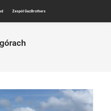
ad
Zespół GazBrothers
 górach