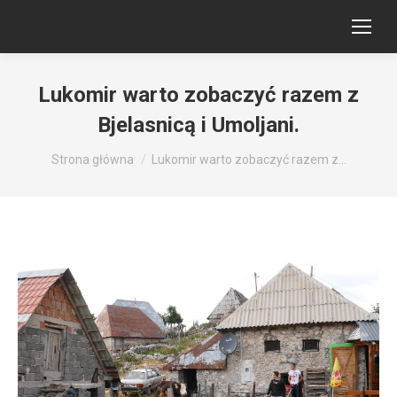
Lukomir warto zobaczyć razem z
Bjelasnicą i Umoljani.
Jesteś tutaj:
Strona główna
Lukomir warto zobaczyć razem z…