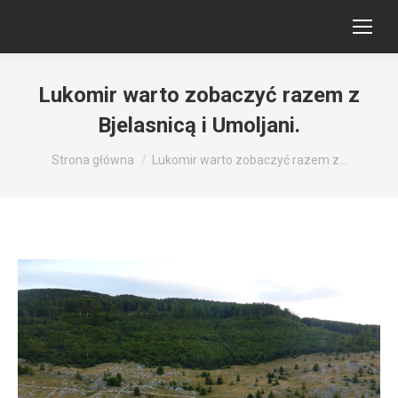
Lukomir warto zobaczyć razem z
Bjelasnicą i Umoljani.
Jesteś tutaj:
Strona główna
Lukomir warto zobaczyć razem z…