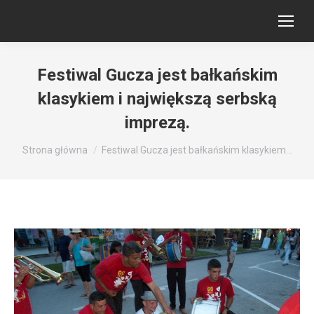
Festiwal Gucza jest bałkańskim
klasykiem i największą serbską
imprezą.
Jesteś tutaj:
Strona główna
Festiwal Gucza jest bałkańskim klasykiem…