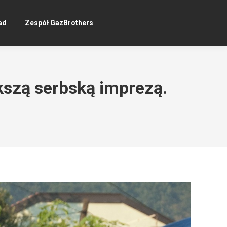
ad
Zespół GazBrothers
kszą serbską imprezą.