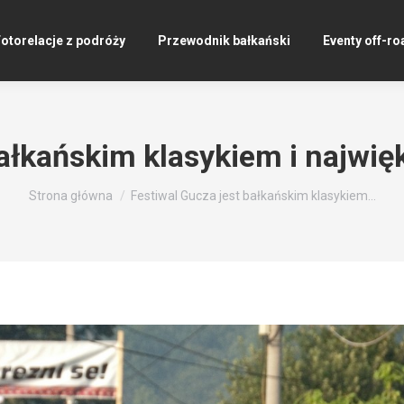
otorelacje z podróży
Przewodnik bałkański
Eventy off-ro
bałkańskim klasykiem i najwię
Jesteś tutaj:
Strona główna
Festiwal Gucza jest bałkańskim klasykiem…