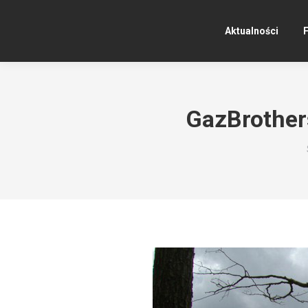
Aktualności
F
GazBrother