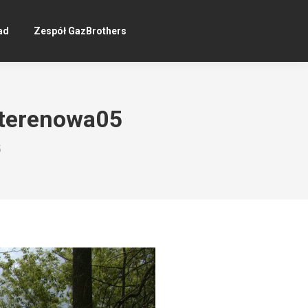
ad
Zespół GazBrothers
_terenowa05
5