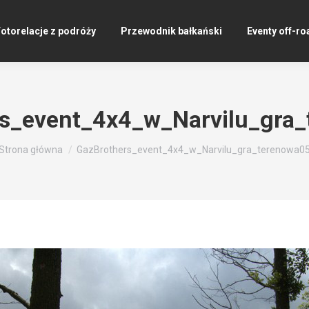
otorelacje z podróży
Przewodnik bałkański
Eventy off-ro
s_event_4x4_w_Narvilu_gra
Jesteś tutaj:
Strona główna
GazBrothers_event_4x4_w_Narvilu_gra_terenowa0