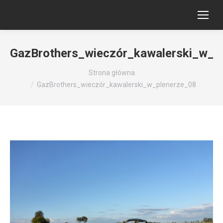
GazBrothers_wieczór_kawalerski_w_p
Jesteś tutaj:
Strona główna
GazBrothers_wieczór_kawalerski_w_plenerze_08