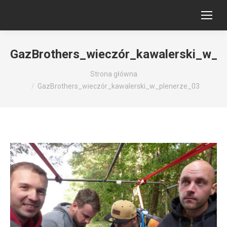
GazBrothers_wieczór_kawalerski_w_p
Jesteś tutaj:
Strona główna
GazBrothers_wieczór_kawalerski_w_plenerze_03