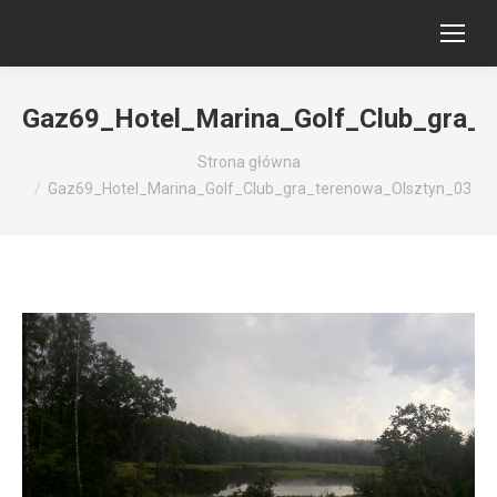
Gaz69_Hotel_Marina_Golf_Club_gra_t
Jesteś tutaj:
Strona główna
Gaz69_Hotel_Marina_Golf_Club_gra_terenowa_Olsztyn_03