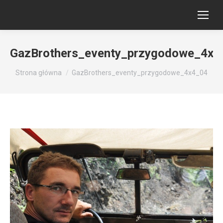
GazBrothers_eventy_przygodowe_4x4
Jesteś tutaj:
Strona główna
GazBrothers_eventy_przygodowe_4x4_04