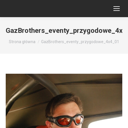
GazBrothers_eventy_przygodowe_4x4
Jesteś tutaj:
Strona główna
GazBrothers_eventy_przygodowe_4x4_01