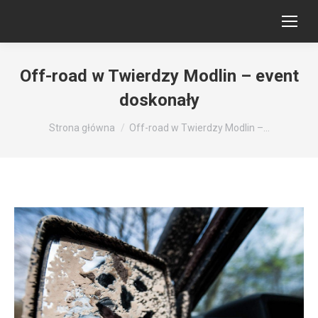
Off-road w Twierdzy Modlin – event
doskonały
Jesteś tutaj:
Strona główna
Off-road w Twierdzy Modlin –…