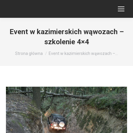
Event w kazimierskich wąwozach –
szkolenie 4×4
Jesteś tutaj:
Strona główna
Event w kazimierskich wąwozach –…