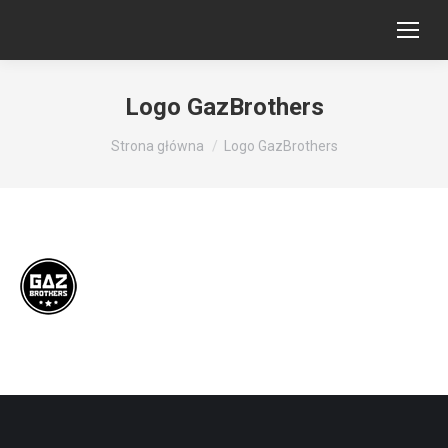
Logo GazBrothers
Jesteś tutaj:
Strona główna
Logo GazBrothers