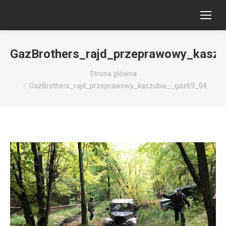
GazBrothers_rajd_przeprawowy_kasz
Jesteś tutaj:
Strona główna
GazBrothers_rajd_przeprawowy_kaszubia__gaz69_04