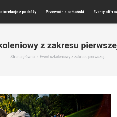
otorelacje z podróży
Przewodnik bałkański
Eventy off-ro
koleniowy z zakresu pierwsz
Jesteś tutaj:
Strona główna
Event szkoleniowy z zakresu pierwszej…