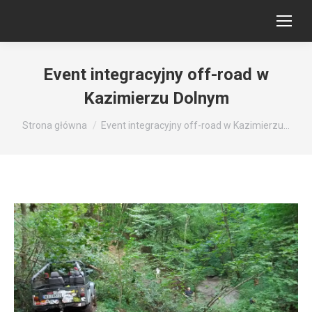
Event integracyjny off-road w
Kazimierzu Dolnym
Jesteś tutaj:
Strona główna
Event integracyjny off-road w Kazimierzu…