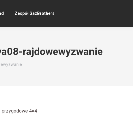
ad
Zespół GazBrothers
wa08-rajdowewyzwanie
wewyzwanie
ty przygodowe 4×4