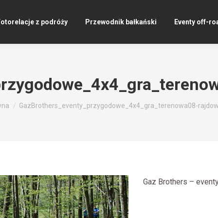
otorelacje z podróży
Przewodnik bałkański
Eventy off-ro
przygodowe_4x4_gra_tereno
j:
wna
GazBrothers_eventy_przygodowe_4x4_gra_terenowa08-rajdo
Gaz Brothers – even