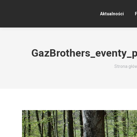
Aktualności
F
GazBrothers_eventy_
Jesteś tuta
Strona głó