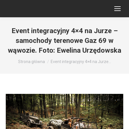
Event integracyjny 4×4 na Jurze –
samochody terenowe Gaz 69 w
wąwozie. Foto: Ewelina Urzędowska
Jesteś tutaj:
Strona główna
Event integracyjny 4×4 na Jurze…