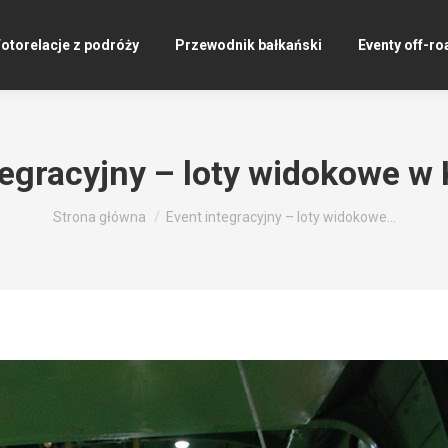
otorelacje z podróży
Przewodnik bałkański
Eventy off-ro
tegracyjny – loty widokowe w 
Jesteś tutaj:
Strona główna
Event integracyjny – loty widokowe…