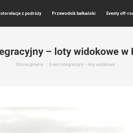
otorelacje z podróży
Przewodnik bałkański
Eventy off-ro
tegracyjny – loty widokowe w 
Jesteś tutaj:
Strona główna
Event integracyjny – loty widokowe…