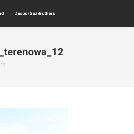
ad
Zespół GazBrothers
_terenowa_12
_12