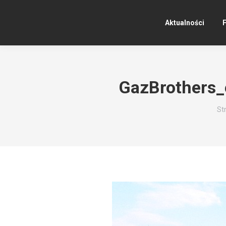
Aktualności
F
GazBrothers
Je
St