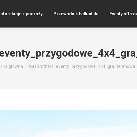
otorelacje z podróży
Przewodnik bałkański
Eventy off-ro
_eventy_przygodowe_4x4_gra
steś tutaj:
rona główna
GazBrothers_eventy_przygodowe_4x4_gra_terenowa