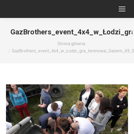
GazBrothers_event_4x4_w_Łodzi_g
Jesteś tutaj:
Strona główna
GazBrothers_event_4x4_w_Łodzi_gra_terenowa_Gazem_69_