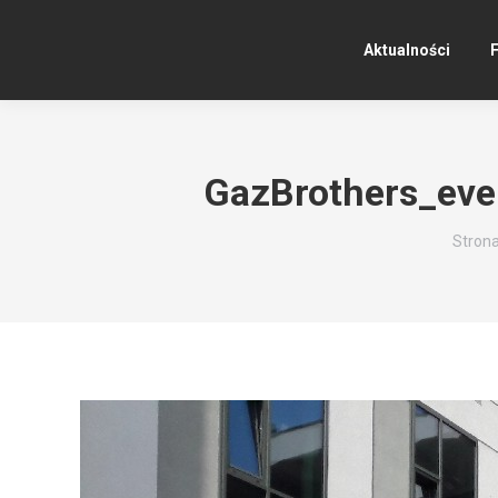
Aktualności
F
GazBrothers_ev
Jesteś
Stron