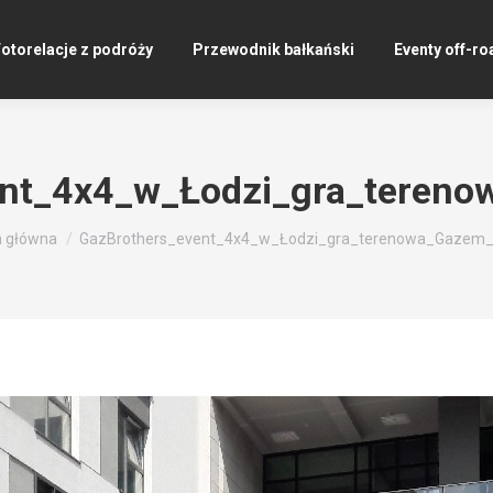
otorelacje z podróży
Przewodnik bałkański
Eventy off-ro
ent_4x4_w_Łodzi_gra_teren
 tutaj:
a główna
GazBrothers_event_4x4_w_Łodzi_gra_terenowa_Gazem