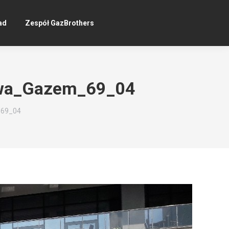
ad
Zespół GazBrothers
owa_Gazem_69_04
_69_04