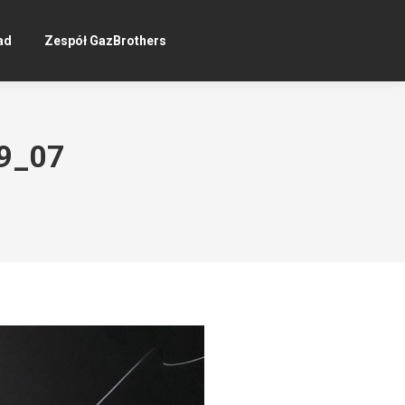
ad
Zespół GazBrothers
69_07