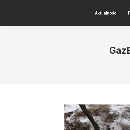
Aktualności
F
GazB