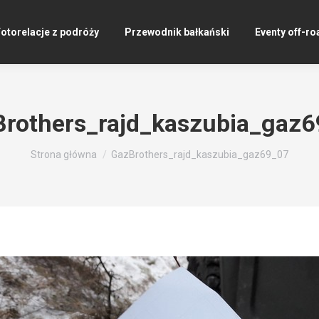
otorelacje z podróży
Przewodnik bałkański
Eventy off-ro
rothers_rajd_kaszubia_gaz
Jesteś tutaj:
Strona główna
GazBrothers_rajd_kaszubia_gaz69_07