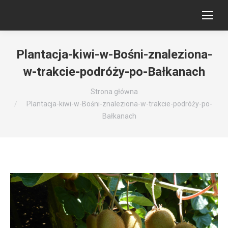
Plantacja-kiwi-w-Bośni-znaleziona-
w-trakcie-podróży-po-Bałkanach
Jesteś tutaj:
Strona główna
Plantacja-kiwi-w-Bośni-znaleziona-w-trakcie-podróży-po-
Bałkanach