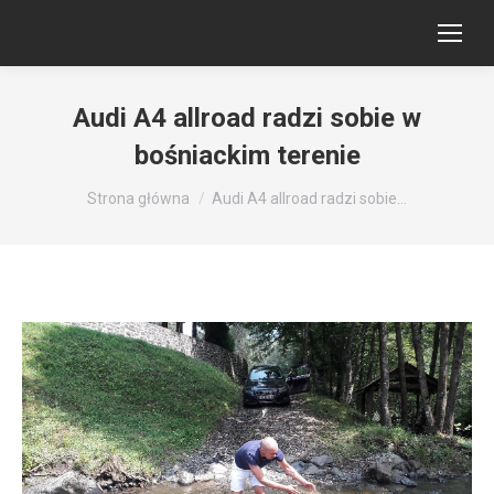
Audi A4 allroad radzi sobie w
bośniackim terenie
Jesteś tutaj:
Strona główna
Audi A4 allroad radzi sobie…