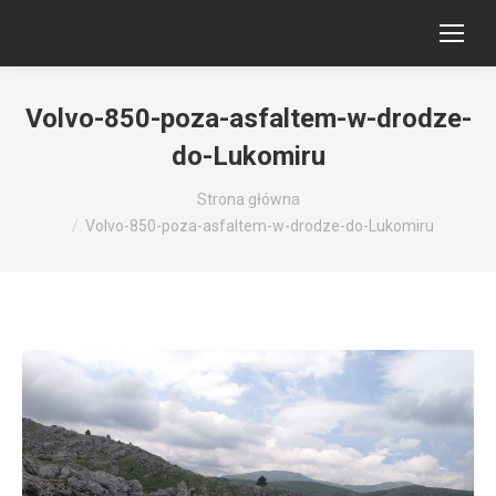
Volvo-850-poza-asfaltem-w-drodze-
do-Lukomiru
Jesteś tutaj:
Strona główna
Volvo-850-poza-asfaltem-w-drodze-do-Lukomiru