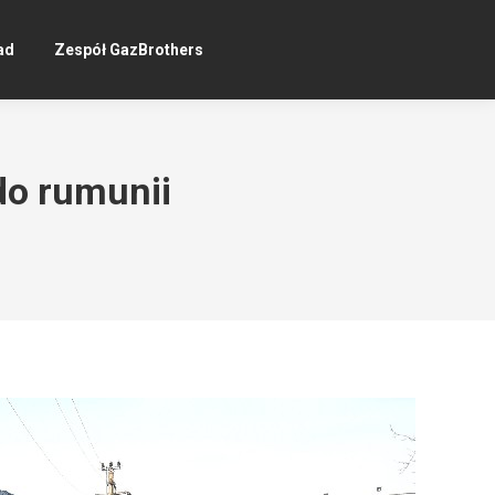
ad
Zespół GazBrothers
do rumunii