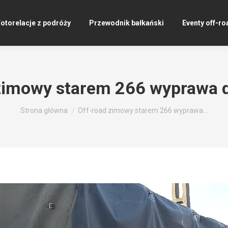
otorelacje z podróży
Przewodnik bałkański
Eventy off-ro
zimowy starem 266 wyprawa 
Jesteś tutaj:
Strona główna
Off-road zimowy starem 266 wyprawa…