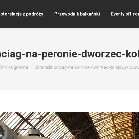
otorelacje z podróży
Przewodnik bałkański
Eventy off-ro
ociag-na-peronie-dworzec-k
Jesteś tutaj:
Strona główna
Ukrainski-pociag-na-peronie-dworzec-kolejowy-Lwo