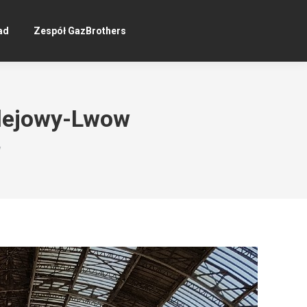
ad
Zespół GazBrothers
olejowy-Lwow
w