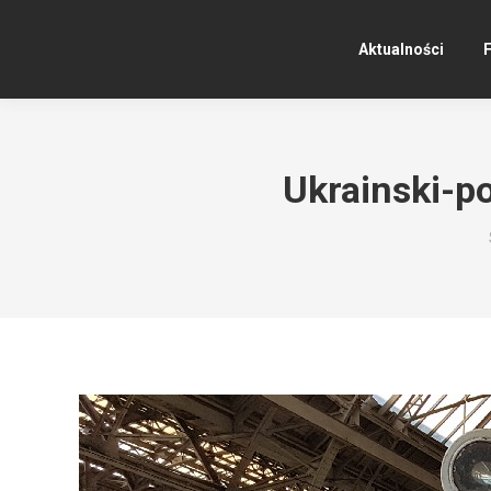
Aktualności
F
Ukrainski-p