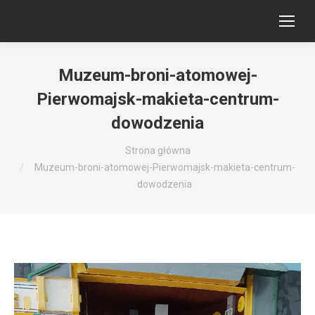
Muzeum-broni-atomowej-
Pierwomajsk-makieta-centrum-
dowodzenia
Jesteś tutaj:
Strona główna
Muzeum-broni-atomowej-Pierwomajsk-makieta-centrum-
dowodzenia